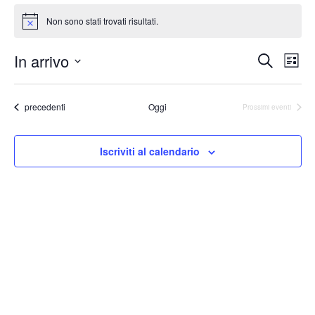
Non sono stati trovati risultati.
Notice
Event
Ev
In arrivo
Cerca
Lista
Vis
Ricer
Seleziona
Na
la
e
Eventi
precedenti
Oggi
data.
Prossimi eventi
viste
Navig
Iscriviti al calendario