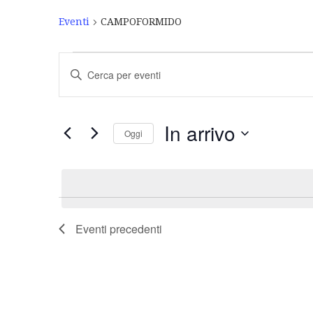
Eventi
CAMPOFORMIDO
Eventi
Inserisci
Ricerca
Parola
Chiave.
e
Cerca
Eventi
viste
In arrivo
Oggi
per
Navigazione
Parola
Seleziona
Chiave.
la
data.
Eventi
precedenti