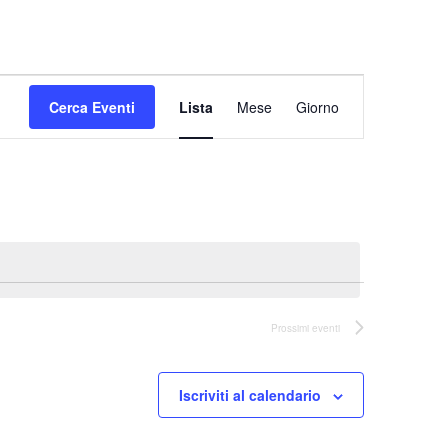
Evento
Cerca Eventi
Lista
Mese
Viste
Giorno
Navigazione
Prossimi eventi
Iscriviti al calendario