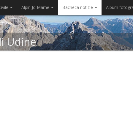
ivile
Alpin Jo Mame
Bacheca notizie
Album fotogr
di Udine