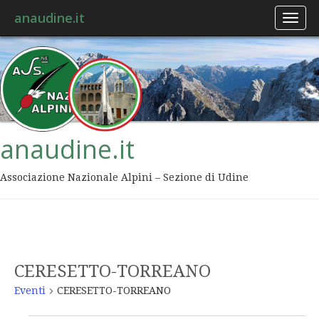
anaudine.it
Toggl
naviga
anaudine.it
Associazione Nazionale Alpini – Sezione di Udine
CERESETTO-TORREANO
Eventi
CERESETTO-TORREANO