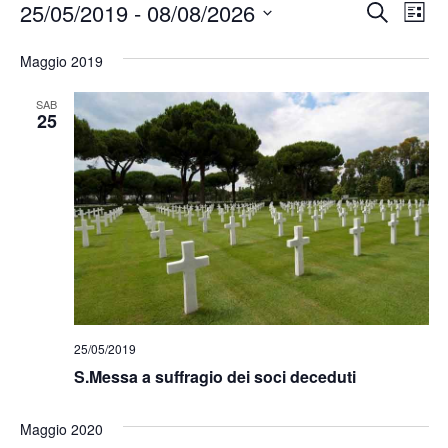
Event
Ev
25/05/2019
 - 
08/08/2026
Cerca
Lista
Vis
Ricer
Seleziona
Na
la
Maggio 2019
e
data.
viste
SAB
25
Navig
25/05/2019
S.Messa a suffragio dei soci deceduti
Maggio 2020