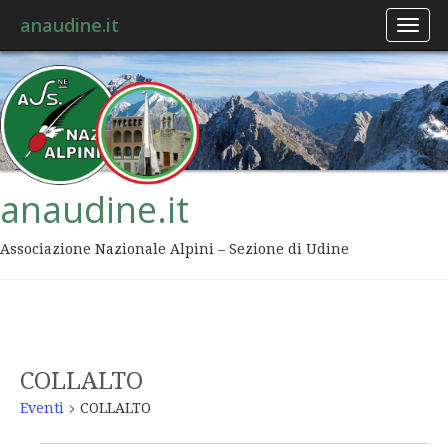
anaudine.it
Toggl
naviga
anaudine.it
Associazione Nazionale Alpini – Sezione di Udine
COLLALTO
Eventi
COLLALTO