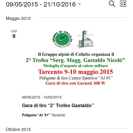
Event
Ev
09/05/2015
 - 
21/10/2016
Cerca
Lista
Vis
Ricer
Seleziona
Na
la
Maggio 2015
e
data.
viste
SAB
9
Navig
09/05/2015
-
10/05/2015
Gara di tiro “2° Trofeo Gastaldo”
Poligono "Al '91"
Tarcento
Ottobre 2015