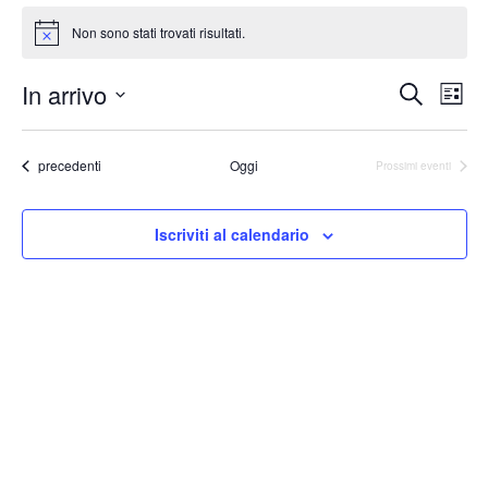
Non sono stati trovati risultati.
Notice
Event
Ev
In arrivo
Cerca
Lista
Vis
Ricer
Seleziona
Na
la
e
Eventi
precedenti
Oggi
data.
Prossimi eventi
viste
Navig
Iscriviti al calendario