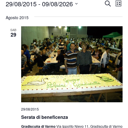
Event
Ev
29/08/2015
 - 
09/08/2026
Cerca
Lista
Vis
Ricer
Seleziona
Na
la
Agosto 2015
e
data.
viste
SAB
29
Navig
29/08/2015
Serata di beneficenza
Gradiscutta di Varmo
Via Ippolito Nievo 11, Gradiscutta di Varmo