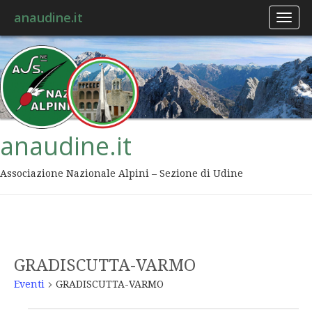
anaudine.it
Toggl
naviga
anaudine.it
Associazione Nazionale Alpini – Sezione di Udine
GRADISCUTTA-VARMO
Eventi
GRADISCUTTA-VARMO