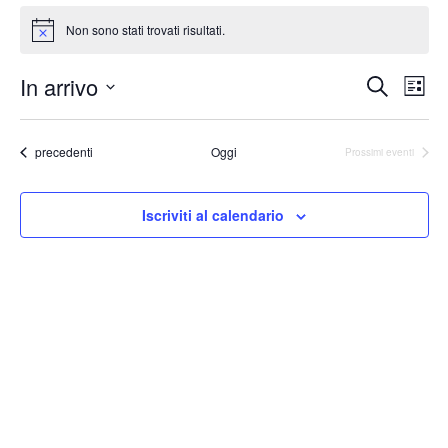
Non sono stati trovati risultati.
Notice
Event
Ev
In arrivo
Cerca
Lista
Vis
Ricer
Seleziona
Na
la
e
Eventi
precedenti
Oggi
data.
Prossimi eventi
viste
Navig
Iscriviti al calendario