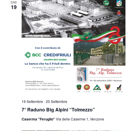
SAB
19
19 Settembre
-
20 Settembre
7° Raduno Btg Alpini “Tolmezzo”
Caserma "Feruglio"
Via delle Caserme 1, Venzone