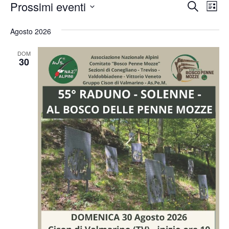
Event
Ev
Prossimi eventi
Cerca
Lista
Vis
Ricer
Seleziona
Na
la
Agosto 2026
e
data.
viste
DOM
30
Navig