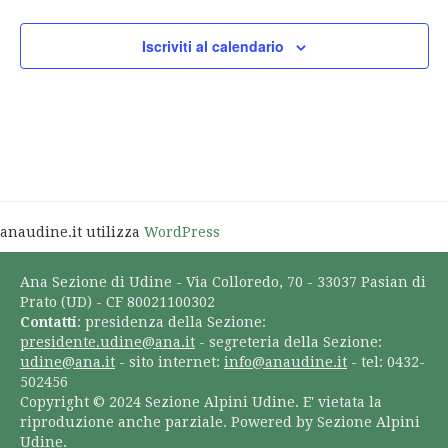
Iscriviti al calendario
anaudine.it utilizza
WordPress
Ana Sezione di Udine - Via Colloredo, 70 - 33037 Pasian di
Prato (UD) - CF 80021100302
Contatti
: presidenza della Sezione:
presidente.udine@ana.it
- segreteria della Sezione:
udine@ana.it
- sito internet:
info@anaudine.it
- tel: 0432-
502456
Copyright © 2024 Sezione Alpini Udine. E' vietata la
riproduzione anche parziale. Powered by Sezione Alpini
Udine.