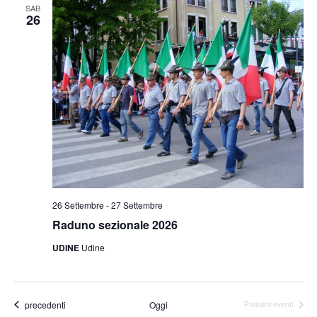
SAB
26
26 Settembre
-
27 Settembre
Raduno sezionale 2026
UDINE
Udine
Eventi
precedenti
Oggi
Prossimi eventi