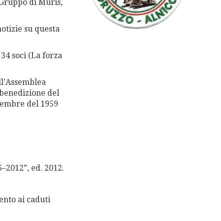
 Gruppo di Muris,
notizie su questa
34 soci (La forza
ll’Assemblea
 benedizione del
ttembre del 1959
–2012”, ed. 2012.
nto ai caduti