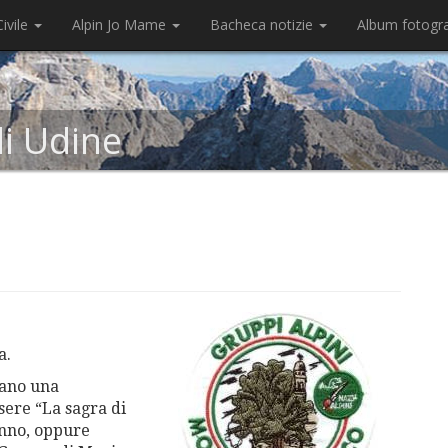
ivile
Alpin Jo Mame
Bacheca notizie
Album fotogr
di Udine
a.
tano una
sere “La sagra di
anno, oppure