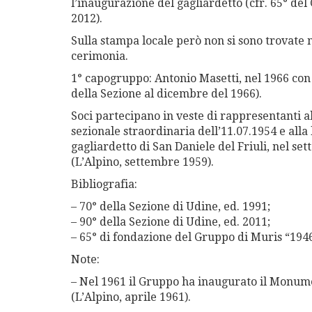
l’inaugurazione del gagliardetto (cfr. 65° del
2012).
Sulla stampa locale però non si sono trovate 
cerimonia.
1° capogruppo: Antonio Masetti, nel 1966 con 
della Sezione al dicembre del 1966).
Soci partecipano in veste di rappresentanti
a
s
ezionale straordinaria dell’11.
0
7.1954 e alla
gagliardetto di San Daniele
del Friuli
, nel se
(L’Alpino, settembre 1959).
Bibliografia:
– 70° della Sezione di Udine, ed. 1991;
– 90° della Sezione di Udine, ed. 2011;
– 65° di fondazione del Gruppo di Muris “1946
Note:
– Nel 1961
il Gruppo ha
inaugur
ato
il Monume
(L’Alpino, aprile 1961).