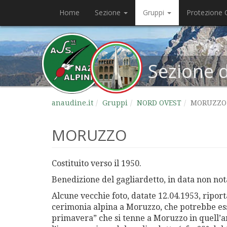
Home
Sezione
Gruppi
Protezione C
Sezione 
anaudine.it
Gruppi
NORD OVEST
MORUZZO
MORUZZO
Costituito verso il 1950.
Benedizione del gagliardetto, in data non not
Alcune vecchie foto, datate 12.
0
4.1953, ripor
cerimonia alpina a Moruzzo, che potrebbe es
primavera” che si tenne a Moruzzo in quell’