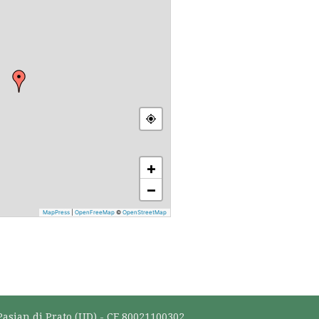
+
−
MapPress
|
OpenFreeMap
©
OpenStreetMap
Pasian di Prato (UD) - CF 80021100302