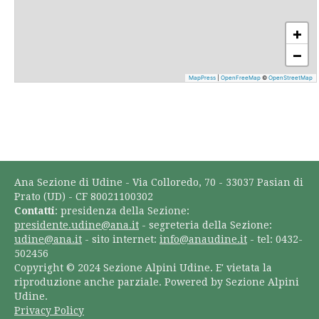
+
−
MapPress
|
OpenFreeMap
©
OpenStreetMap
Ana Sezione di Udine - Via Colloredo, 70 - 33037 Pasian di
Prato (UD) - CF 80021100302
Contatti
: presidenza della Sezione:
presidente.udine@ana.it
- segreteria della Sezione:
udine@ana.it
- sito internet:
info@anaudine.it
- tel: 0432-
502456
Copyright © 2024 Sezione Alpini Udine. E' vietata la
riproduzione anche parziale. Powered by Sezione Alpini
Udine.
Privacy Policy