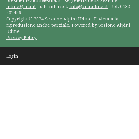
presidente.udine@ana.it
- segreteria della Sezione:
udine@ana.it
- sito internet:
info@anaudine.it
- tel: 0432-
502456
Copyright © 2024 Sezione Alpini Udine. E' vietata la
riproduzione anche parziale. Powered by Sezione Alpini
Udine.
Privacy Policy
Login