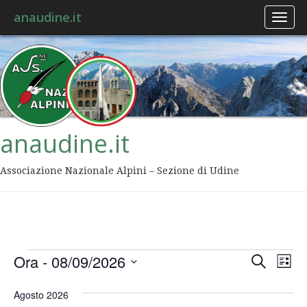
anaudine.it
Toggl
naviga
anaudine.it
Associazione Nazionale Alpini – Sezione di Udine
Event
Ev
Ora
 - 
08/09/2026
Cerca
Lista
Vis
Ricer
Seleziona
Na
la
Agosto 2026
data.