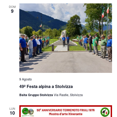
e
viste
DOM
9
Navig
9 Agosto
49ª Festa alpina a Stolvizza
Baita Gruppo Stolvizza
Via Rastie, Stolvizza
LUN
10