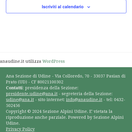
Iscriviti al calendario
anaudine.it utilizza
WordPress
Ana Sezione di Udine - Via Colloredo, 70 - 33037 Pasian di
Prato (UD) - CF 80021100302
Contatti
: presidenza della Sezione:
presidente.udine@ana.it
- segreteria della Sezione:
udine@ana.it
- sito internet:
info@anaudine.it
- tel: 0432-
502456
Copyright © 2024 Sezione Alpini Udine. E' vietata la
riproduzione anche parziale. Powered by Sezione Alpini
Udine.
Privacy Policy