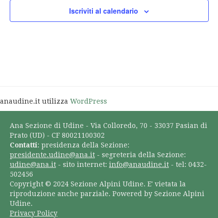
Iscriviti al calendario
anaudine.it utilizza
WordPress
Ana Sezione di Udine - Via Colloredo, 70 - 33037 Pasian di
Prato (UD) - CF 80021100302
Contatti
: presidenza della Sezione:
presidente.udine@ana.it
- segreteria della Sezione:
udine@ana.it
- sito internet:
info@anaudine.it
- tel: 0432-
502456
Copyright © 2024 Sezione Alpini Udine. E' vietata la
riproduzione anche parziale. Powered by Sezione Alpini
Udine.
Privacy Policy