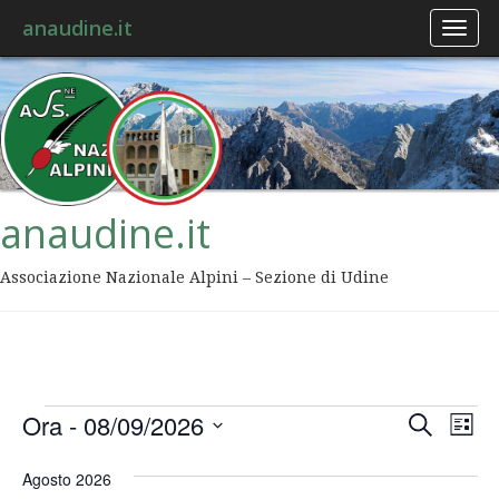
anaudine.it
Toggl
naviga
anaudine.it
Associazione Nazionale Alpini – Sezione di Udine
Event
Ev
Ora
 - 
08/09/2026
Cerca
Lista
Vis
Ricer
Seleziona
Na
la
Agosto 2026
data.