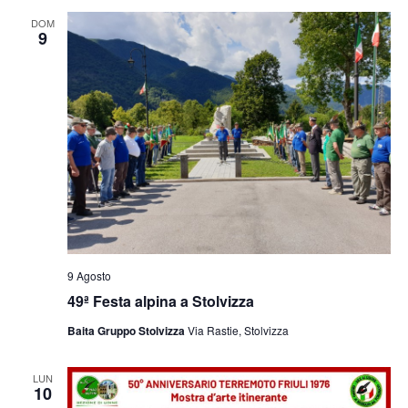
e
viste
DOM
9
Navig
9 Agosto
49ª Festa alpina a Stolvizza
Baita Gruppo Stolvizza
Via Rastie, Stolvizza
LUN
10