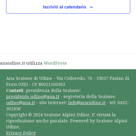
Iscriviti al calendario
anaudine.it utilizza
WordPress
Ana Sezione di Udine - Via Colloredo, 70 - 33037 Pasian di
Prato (UD) - CF 80021100302
Contatti
: presidenza della Sezione:
presidente.udine@ana.it
- segreteria della Sezione:
udine@ana.it
- sito internet:
info@anaudine.it
- tel: 0432-
502456
Copyright © 2024 Sezione Alpini Udine. E' vietata la
riproduzione anche parziale. Powered by Sezione Alpini
Udine.
Privacy Policy