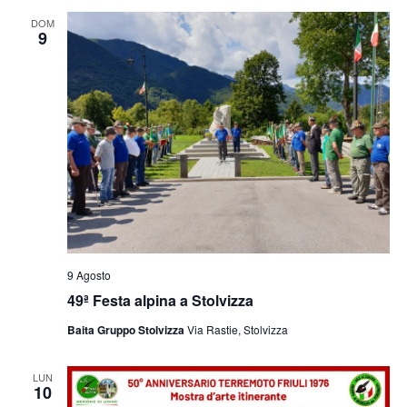
e
viste
DOM
9
Navig
9 Agosto
49ª Festa alpina a Stolvizza
Baita Gruppo Stolvizza
Via Rastie, Stolvizza
LUN
10