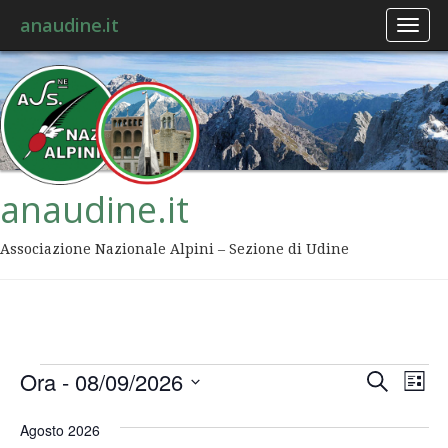
anaudine.it
Toggl
naviga
anaudine.it
Associazione Nazionale Alpini – Sezione di Udine
Event
Ev
Ora
 - 
08/09/2026
Cerca
Lista
Vis
Ricer
Seleziona
Na
la
Agosto 2026
data.