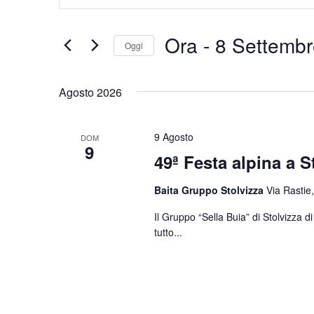
Chiave.
e
Cerca
Eventi
viste
Ora
 - 
8 Settembr
Oggi
per
Navigazione
Parola
Seleziona
Chiave.
la
Agosto 2026
data.
9 Agosto
DOM
9
49ª Festa alpina a S
Baita Gruppo Stolvizza
Via Rastie,
Il Gruppo “Sella Buia” di Stolvizza 
tutto...