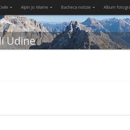
ivile
Alpin Jo Mame
Bacheca notizie
Album fotogr
di Udine