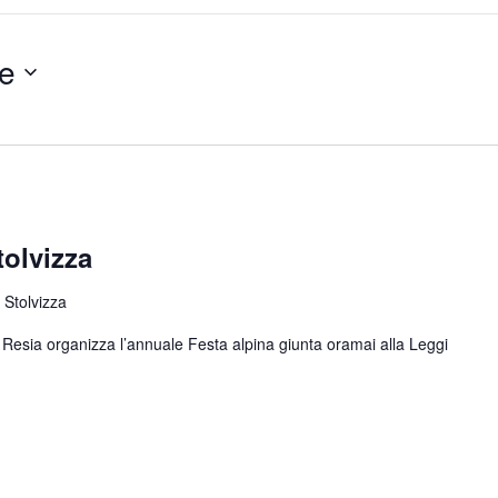
e
tolvizza
 Stolvizza
di Resia organizza l’annuale Festa alpina giunta oramai alla
Leggi