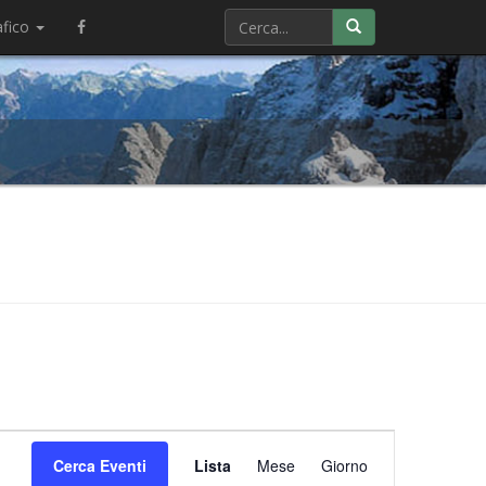
afico
Evento
Cerca Eventi
Lista
Mese
Viste
Giorno