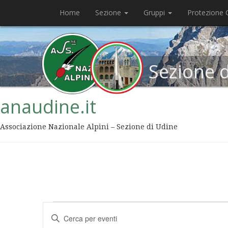
Home
Sezione
Gruppi
Protezione C
Sezione 
anaudine.it
Associazione Nazionale Alpini – Sezione di Udine
Eventi
Inserisci
Ricerca
Parola