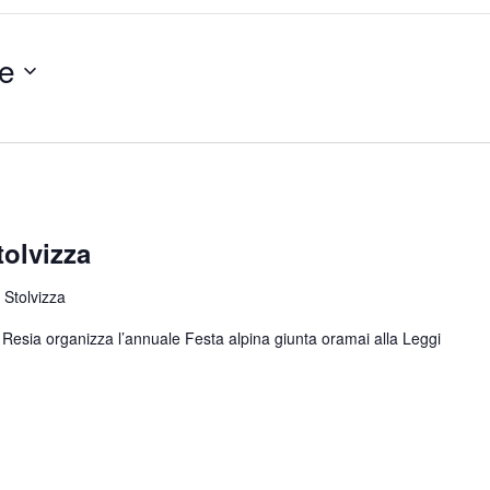
e
tolvizza
 Stolvizza
di Resia organizza l’annuale Festa alpina giunta oramai alla
Leggi