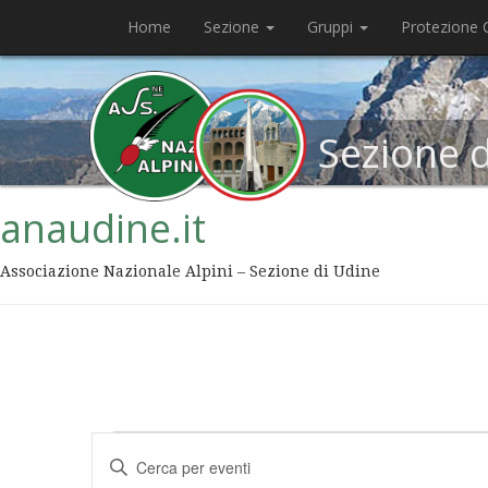
Home
Sezione
Gruppi
Protezione C
Sezione 
anaudine.it
Associazione Nazionale Alpini – Sezione di Udine
Eventi
Inserisci
Ricerca
Parola