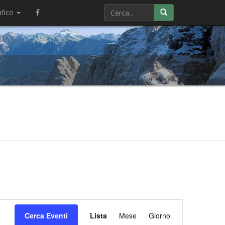
afico
Evento
Cerca Eventi
Lista
Mese
Viste
Giorno