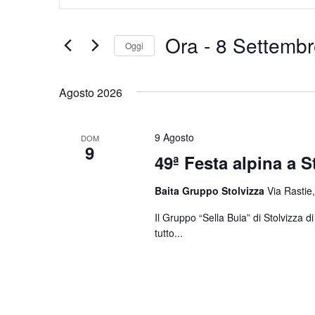
Chiave.
e
Cerca
Eventi
viste
Ora
 - 
8 Settembr
Oggi
per
Navigazione
Parola
Seleziona
Chiave.
la
Agosto 2026
data.
9 Agosto
DOM
9
49ª Festa alpina a S
Baita Gruppo Stolvizza
Via Rastie,
Il Gruppo “Sella Buia” di Stolvizza 
tutto...