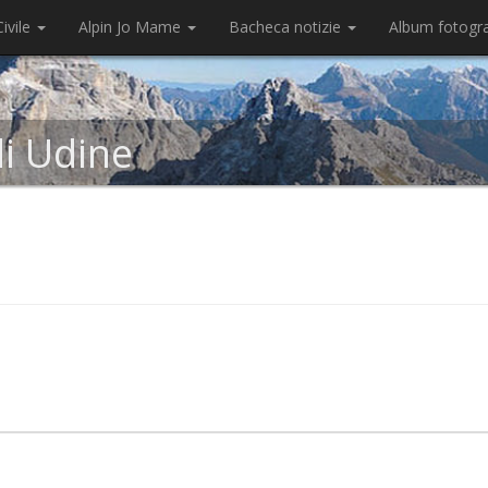
ivile
Alpin Jo Mame
Bacheca notizie
Album fotogr
di Udine