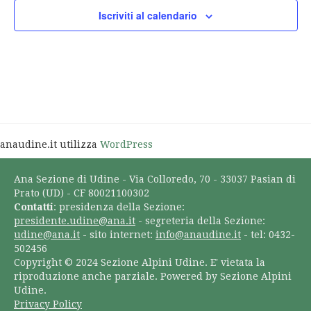
Iscriviti al calendario
anaudine.it utilizza
WordPress
Ana Sezione di Udine - Via Colloredo, 70 - 33037 Pasian di
Prato (UD) - CF 80021100302
Contatti
: presidenza della Sezione:
presidente.udine@ana.it
- segreteria della Sezione:
udine@ana.it
- sito internet:
info@anaudine.it
- tel: 0432-
502456
Copyright © 2024 Sezione Alpini Udine. E' vietata la
riproduzione anche parziale. Powered by Sezione Alpini
Udine.
Privacy Policy