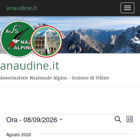
anaudine.it
Toggl
naviga
anaudine.it
Associazione Nazionale Alpini – Sezione di Udine
Event
Ev
Ora
 - 
08/09/2026
Cerca
Lista
Vis
Ricer
Seleziona
Na
la
Agosto 2026
data.