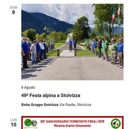
e
viste
DOM
9
Navig
9 Agosto
49ª Festa alpina a Stolvizza
Baita Gruppo Stolvizza
Via Rastie, Stolvizza
LUN
10