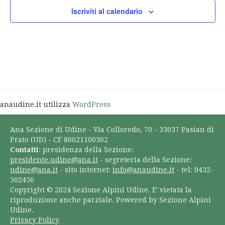
Iscriviti al calendario
anaudine.it utilizza
WordPress
Ana Sezione di Udine - Via Colloredo, 70 - 33037 Pasian di
Prato (UD) - CF 80021100302
Contatti
: presidenza della Sezione:
presidente.udine@ana.it
- segreteria della Sezione:
udine@ana.it
- sito internet:
info@anaudine.it
- tel: 0432-
502456
Copyright © 2024 Sezione Alpini Udine. E' vietata la
riproduzione anche parziale. Powered by Sezione Alpini
Udine.
Privacy Policy