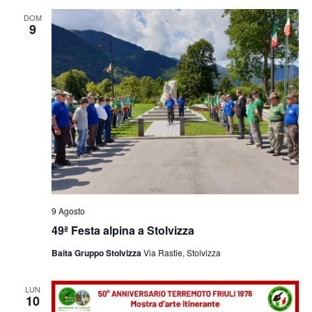
e
viste
DOM
9
Navig
9 Agosto
49ª Festa alpina a Stolvizza
Baita Gruppo Stolvizza
Via Rastie, Stolvizza
LUN
10