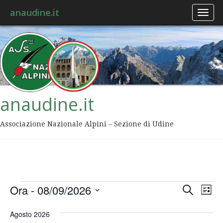
anaudine.it
Toggl
naviga
anaudine.it
Associazione Nazionale Alpini – Sezione di Udine
Event
Ev
Ora
 - 
08/09/2026
Cerca
Lista
Vis
Ricer
Seleziona
Na
la
Agosto 2026
data.