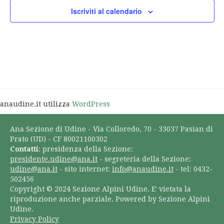
Iscriviti al calendario
anaudine.it utilizza
WordPress
Ana Sezione di Udine - Via Colloredo, 70 - 33037 Pasian di
Prato (UD) - CF 80021100302
Contatti
: presidenza della Sezione:
presidente.udine@ana.it
- segreteria della Sezione:
udine@ana.it
- sito internet:
info@anaudine.it
- tel: 0432-
502456
Copyright © 2024 Sezione Alpini Udine. E' vietata la
riproduzione anche parziale. Powered by Sezione Alpini
Udine.
Privacy Policy