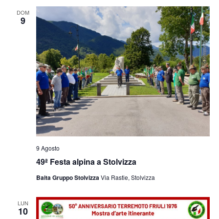
e
viste
DOM
9
Navig
9 Agosto
49ª Festa alpina a Stolvizza
Baita Gruppo Stolvizza
Via Rastie, Stolvizza
LUN
10