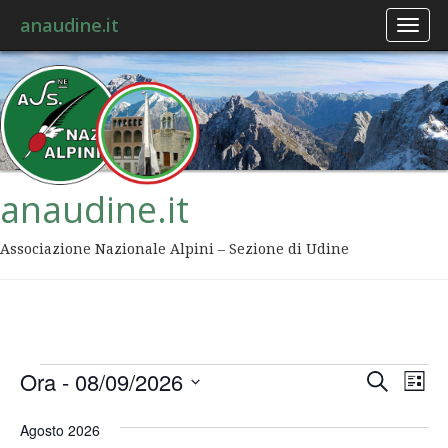
anaudine.it
Toggl
naviga
anaudine.it
Associazione Nazionale Alpini – Sezione di Udine
Event
Ev
Ora
 - 
08/09/2026
Cerca
Lista
Vis
Ricer
Seleziona
Na
la
Agosto 2026
data.