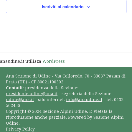
Iscriviti al calendario
anaudine.it utilizza
WordPress
Ana Sezione di Udine - Via Colloredo, 70 - 33037 Pasian di
Prato (UD) - CF 80021100302
Contatti
: presidenza della Sezione:
presidente.udine@ana.it
- segreteria della Sezione:
udine@ana.it
- sito internet:
info@anaudine.it
- tel: 0432-
502456
Copyright © 2024 Sezione Alpini Udine. E' vietata la
riproduzione anche parziale. Powered by Sezione Alpini
Udine.
Privacy Policy