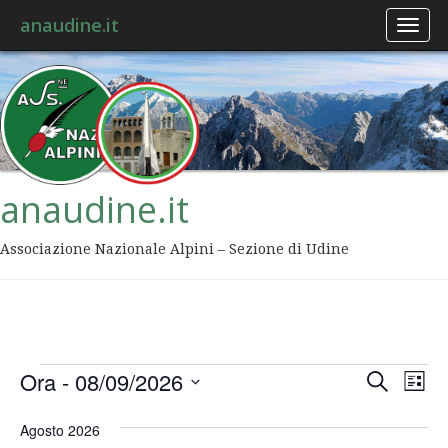
anaudine.it
Toggl
naviga
anaudine.it
Associazione Nazionale Alpini – Sezione di Udine
Event
Ev
Ora
 - 
08/09/2026
Cerca
Lista
Vis
Ricer
Seleziona
Na
la
Agosto 2026
data.