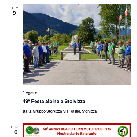
e
viste
DOM
9
Navig
9 Agosto
49ª Festa alpina a Stolvizza
Baita Gruppo Stolvizza
Via Rastie, Stolvizza
LUN
10