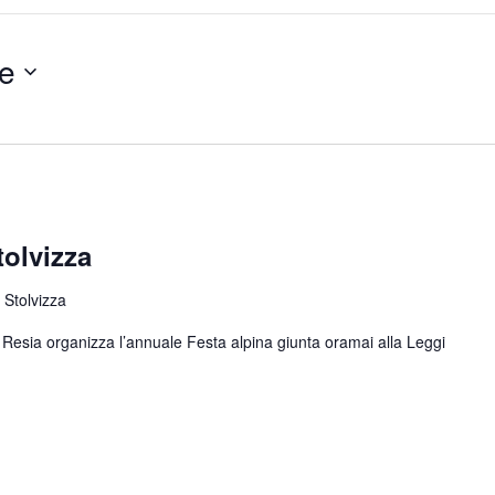
e
tolvizza
 Stolvizza
di Resia organizza l’annuale Festa alpina giunta oramai alla
Leggi