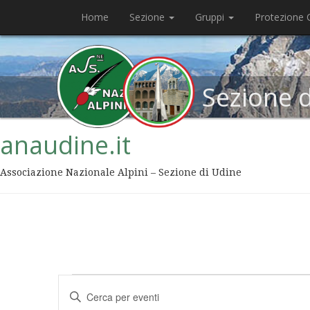
Home
Sezione
Gruppi
Protezione C
Sezione 
anaudine.it
Associazione Nazionale Alpini – Sezione di Udine
Eventi
Inserisci
Ricerca
Parola