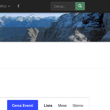
afico
Evento
Cerca Eventi
Lista
Mese
Viste
Giorno