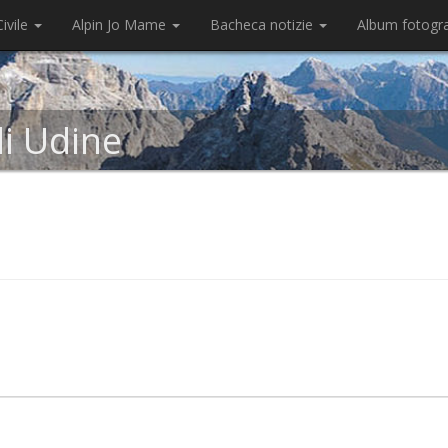
ivile
Alpin Jo Mame
Bacheca notizie
Album fotogr
di Udine