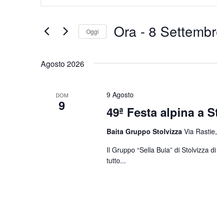
Chiave.
e
Cerca
Eventi
viste
Ora
 - 
8 Settembr
Oggi
per
Navigazione
Parola
Seleziona
Chiave.
la
Agosto 2026
data.
9 Agosto
DOM
9
49ª Festa alpina a S
Baita Gruppo Stolvizza
Via Rastie,
Il Gruppo “Sella Buia” di Stolvizza 
tutto...