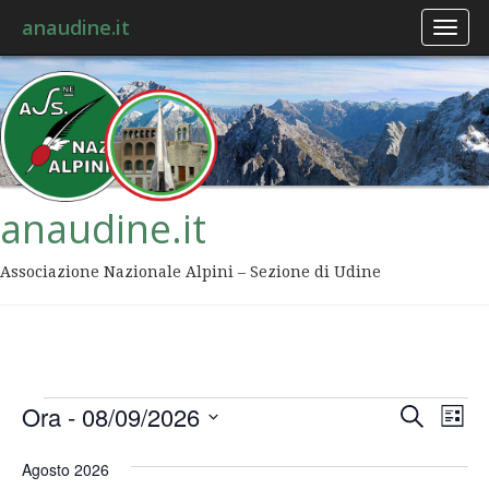
anaudine.it
Toggl
naviga
anaudine.it
Associazione Nazionale Alpini – Sezione di Udine
Event
Ev
Ora
 - 
08/09/2026
Cerca
Lista
Vis
Ricer
Seleziona
Na
la
Agosto 2026
data.