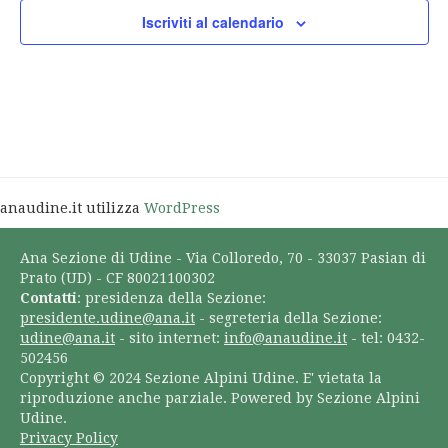
Iscriviti al calendario
anaudine.it utilizza
WordPress
Ana Sezione di Udine - Via Colloredo, 70 - 33037 Pasian di
Prato (UD) - CF 80021100302
Contatti
: presidenza della Sezione:
presidente.udine@ana.it
- segreteria della Sezione:
udine@ana.it
- sito internet:
info@anaudine.it
- tel: 0432-
502456
Copyright © 2024 Sezione Alpini Udine. E' vietata la
riproduzione anche parziale. Powered by Sezione Alpini
Udine.
Privacy Policy