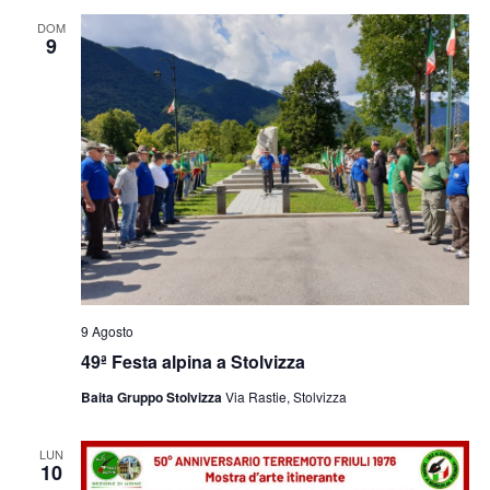
e
viste
DOM
9
Navig
9 Agosto
49ª Festa alpina a Stolvizza
Baita Gruppo Stolvizza
Via Rastie, Stolvizza
LUN
10