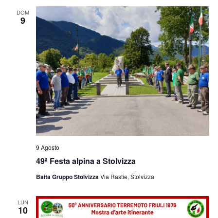
e
viste
DOM
9
Navig
9 Agosto
49ª Festa alpina a Stolvizza
Baita Gruppo Stolvizza
Via Rastie, Stolvizza
LUN
10