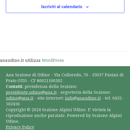
Iscriviti al calendario
anaudine.it utilizza
WordPress
Ana Sezione di Udine - Via Colloredo, 70 - 33037 Pasian di
Prato (UD) - CF 80021100302
Contatti
: presidenza della Sezione:
presidente.udine@ana.it
- segreteria della Sezione:
udine@ana.it
- sito internet:
info@anaudine.it
- tel: 0432-
502456
Copyright © 2024 Sezione Alpini Udine. E' vietata la
riproduzione anche parziale. Powered by Sezione Alpini
Udine.
Privacy Policy