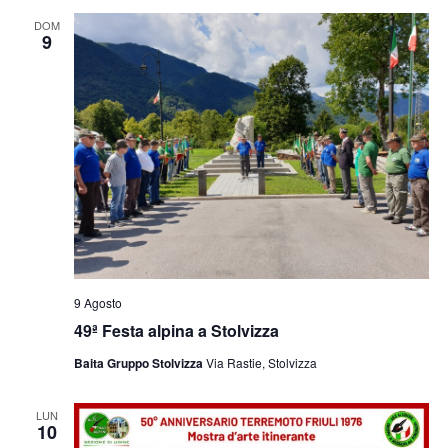
e
viste
DOM
9
Navig
9 Agosto
49ª Festa alpina a Stolvizza
Baita Gruppo Stolvizza
Via Rastie, Stolvizza
LUN
10