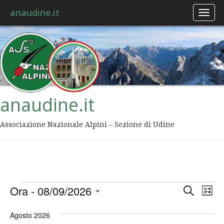
anaudine.it
Toggl
naviga
anaudine.it
Associazione Nazionale Alpini – Sezione di Udine
Event
Ev
Ora
 - 
08/09/2026
Cerca
Lista
Vis
Ricer
Seleziona
Na
la
Agosto 2026
data.