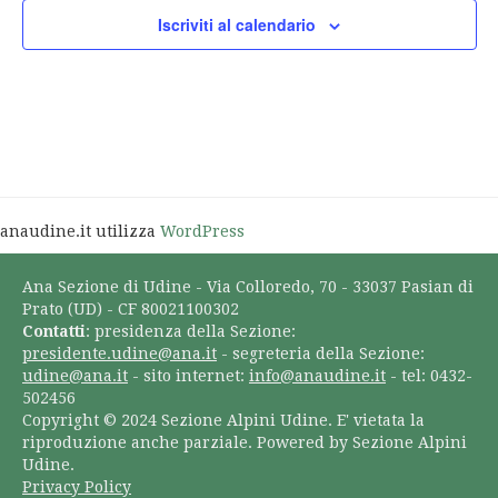
Iscriviti al calendario
anaudine.it utilizza
WordPress
Ana Sezione di Udine - Via Colloredo, 70 - 33037 Pasian di
Prato (UD) - CF 80021100302
Contatti
: presidenza della Sezione:
presidente.udine@ana.it
- segreteria della Sezione:
udine@ana.it
- sito internet:
info@anaudine.it
- tel: 0432-
502456
Copyright © 2024 Sezione Alpini Udine. E' vietata la
riproduzione anche parziale. Powered by Sezione Alpini
Udine.
Privacy Policy