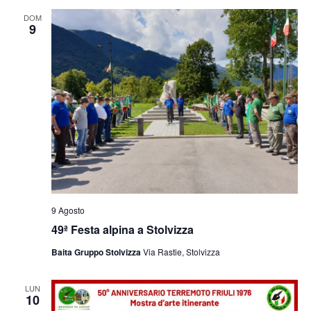
e
viste
DOM
9
Navig
9 Agosto
49ª Festa alpina a Stolvizza
Baita Gruppo Stolvizza
Via Rastie, Stolvizza
LUN
10