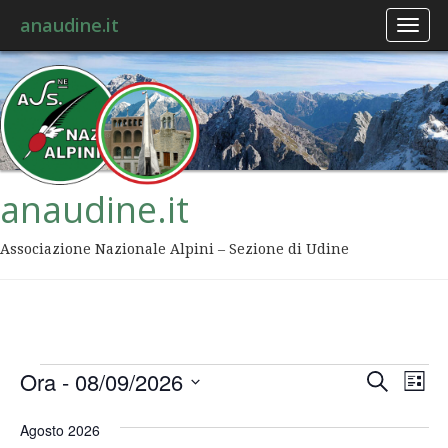
anaudine.it
Toggl
naviga
anaudine.it
Associazione Nazionale Alpini – Sezione di Udine
Event
Ev
Ora
 - 
08/09/2026
Cerca
Lista
Vis
Ricer
Seleziona
Na
la
Agosto 2026
data.