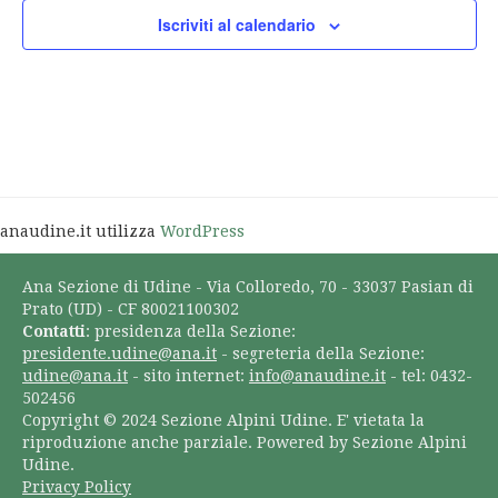
Iscriviti al calendario
anaudine.it utilizza
WordPress
Ana Sezione di Udine - Via Colloredo, 70 - 33037 Pasian di
Prato (UD) - CF 80021100302
Contatti
: presidenza della Sezione:
presidente.udine@ana.it
- segreteria della Sezione:
udine@ana.it
- sito internet:
info@anaudine.it
- tel: 0432-
502456
Copyright © 2024 Sezione Alpini Udine. E' vietata la
riproduzione anche parziale. Powered by Sezione Alpini
Udine.
Privacy Policy