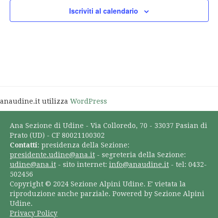
Iscriviti al calendario
anaudine.it utilizza
WordPress
Ana Sezione di Udine - Via Colloredo, 70 - 33037 Pasian di
Prato (UD) - CF 80021100302
Contatti
: presidenza della Sezione:
presidente.udine@ana.it
- segreteria della Sezione:
udine@ana.it
- sito internet:
info@anaudine.it
- tel: 0432-
502456
Copyright © 2024 Sezione Alpini Udine. E' vietata la
riproduzione anche parziale. Powered by Sezione Alpini
Udine.
Privacy Policy