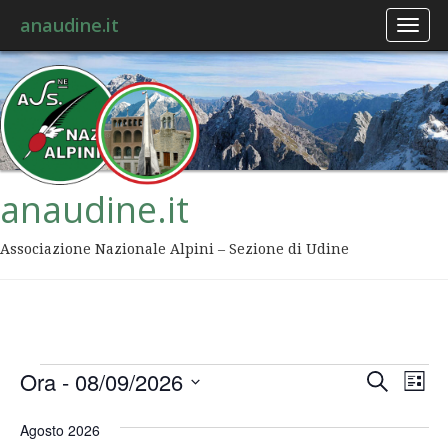
anaudine.it
Toggl
naviga
anaudine.it
Associazione Nazionale Alpini – Sezione di Udine
Event
Ev
Ora
 - 
08/09/2026
Cerca
Lista
Vis
Ricer
Seleziona
Na
la
Agosto 2026
data.