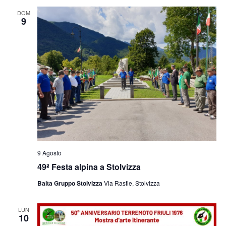
e
viste
DOM
9
Navig
9 Agosto
49ª Festa alpina a Stolvizza
Baita Gruppo Stolvizza
Via Rastie, Stolvizza
LUN
10