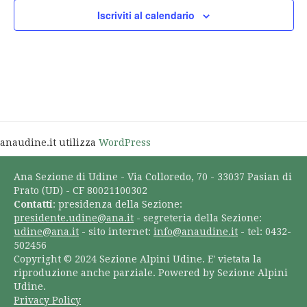
Iscriviti al calendario
anaudine.it utilizza
WordPress
Ana Sezione di Udine - Via Colloredo, 70 - 33037 Pasian di
Prato (UD) - CF 80021100302
Contatti
: presidenza della Sezione:
presidente.udine@ana.it
- segreteria della Sezione:
udine@ana.it
- sito internet:
info@anaudine.it
- tel: 0432-
502456
Copyright © 2024 Sezione Alpini Udine. E' vietata la
riproduzione anche parziale. Powered by Sezione Alpini
Udine.
Privacy Policy