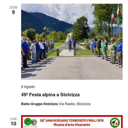
e
viste
DOM
9
Navig
9 Agosto
49ª Festa alpina a Stolvizza
Baita Gruppo Stolvizza
Via Rastie, Stolvizza
LUN
10