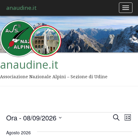
anaudine.it
Toggl
naviga
anaudine.it
Associazione Nazionale Alpini – Sezione di Udine
Event
Ev
Ora
 - 
08/09/2026
Cerca
Lista
Vis
Ricer
Seleziona
Na
la
Agosto 2026
data.