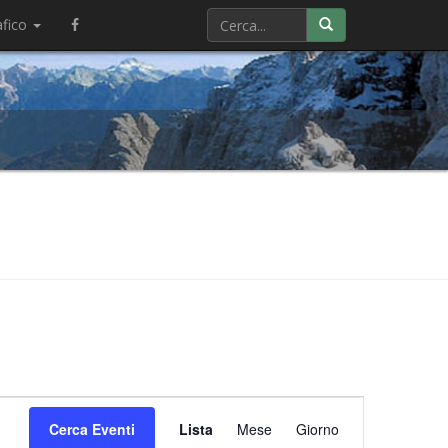
afico
Evento
Cerca Eventi
Lista
Mese
Viste
Giorno