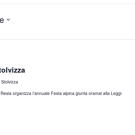
e
tolvizza
 Stolvizza
di Resia organizza l’annuale Festa alpina giunta oramai alla
Leggi