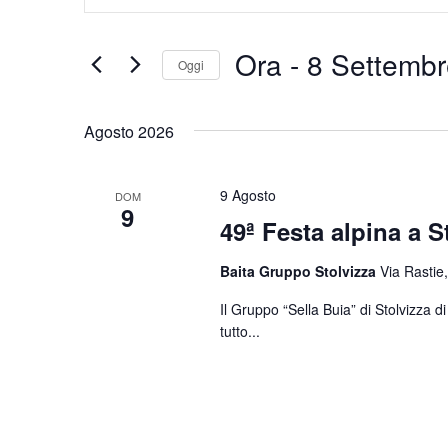
Chiave.
e
Cerca
Eventi
viste
Ora
 - 
8 Settembr
Oggi
per
Navigazione
Parola
Seleziona
Chiave.
la
Agosto 2026
data.
9 Agosto
DOM
9
49ª Festa alpina a S
Baita Gruppo Stolvizza
Via Rastie,
Il Gruppo “Sella Buia” di Stolvizza 
tutto...