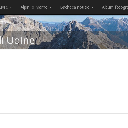
ivile
Alpin Jo Mame
Bacheca notizie
Album fotogr
di Udine