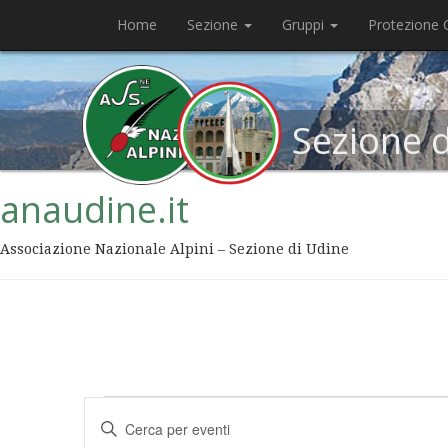
Home
Sezione
Gruppi
Protezione C
Sezione 
anaudine.it
Associazione Nazionale Alpini – Sezione di Udine
Eventi
Inserisci
Ricerca
Parola