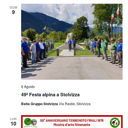
e
viste
DOM
9
Navig
9 Agosto
49ª Festa alpina a Stolvizza
Baita Gruppo Stolvizza
Via Rastie, Stolvizza
LUN
10