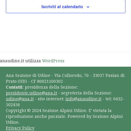
Iscriviti al calendario
anaudine.it utilizza
WordPress
Ana Sezione di Udine - Via Colloredo, 70 - 33037 Pasian di
Prato (UD) - CF 80021100302
Contatti
: presidenza della Sezione:
presidente.udine@ana.it
- segreteria della Sezione:
udine@ana.it
- sito internet:
info@anaudine.it
- tel: 0432-
502456
Copyright © 2024 Sezione Alpini Udine. E' vietata la
riproduzione anche parziale. Powered by Sezione Alpini
Udine.
Privacy Policy