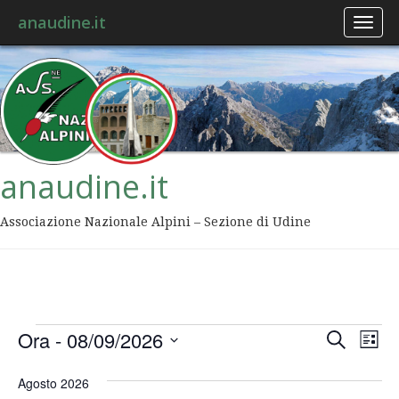
anaudine.it
Toggl
naviga
anaudine.it
Associazione Nazionale Alpini – Sezione di Udine
Event
Ev
Ora
 - 
08/09/2026
Cerca
Lista
Vis
Ricer
Seleziona
Na
la
Agosto 2026
data.