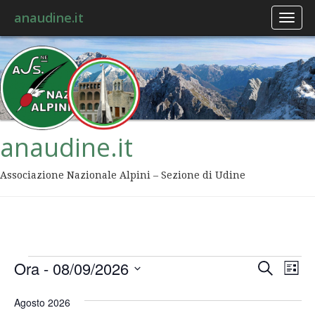
anaudine.it
Toggl
naviga
anaudine.it
Associazione Nazionale Alpini – Sezione di Udine
Event
Ev
Ora
 - 
08/09/2026
Cerca
Lista
Vis
Ricer
Seleziona
Na
la
Agosto 2026
data.