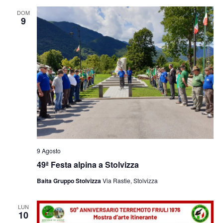
e
viste
DOM
9
Navig
9 Agosto
49ª Festa alpina a Stolvizza
Baita Gruppo Stolvizza
Via Rastie, Stolvizza
LUN
10