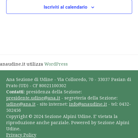
Iscriviti al calendario
anaudine.it utilizza
WordPress
Ana Sezione di Udine - Via Colloredo, 70 - 33037 Pasian di
Prato (UD) - CF 80021100302
Contatti
: presidenza della Sezione:
presidente.udine@ana.it
- segreteria della Sezione:
udine@ana.it
- sito internet:
info@anaudine.it
- tel: 0432-
502456
Copyright © 2024 Sezione Alpini Udine. E' vietata la
riproduzione anche parziale. Powered by Sezione Alpini
Udine.
Privacy Policy