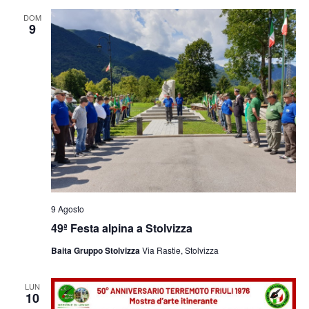
e
viste
DOM
9
Navig
9 Agosto
49ª Festa alpina a Stolvizza
Baita Gruppo Stolvizza
Via Rastie, Stolvizza
LUN
10