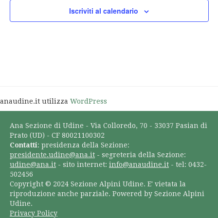
Iscriviti al calendario
anaudine.it utilizza
WordPress
Ana Sezione di Udine - Via Colloredo, 70 - 33037 Pasian di
Prato (UD) - CF 80021100302
Contatti
: presidenza della Sezione:
presidente.udine@ana.it
- segreteria della Sezione:
udine@ana.it
- sito internet:
info@anaudine.it
- tel: 0432-
502456
Copyright © 2024 Sezione Alpini Udine. E' vietata la
riproduzione anche parziale. Powered by Sezione Alpini
Udine.
Privacy Policy