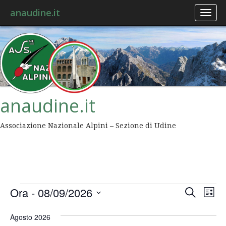
anaudine.it
Toggl
naviga
anaudine.it
Associazione Nazionale Alpini – Sezione di Udine
Event
Ev
Ora
 - 
08/09/2026
Cerca
Lista
Vis
Ricer
Seleziona
Na
la
Agosto 2026
data.