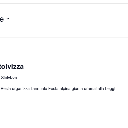
e
tolvizza
 Stolvizza
di Resia organizza l’annuale Festa alpina giunta oramai alla
Leggi