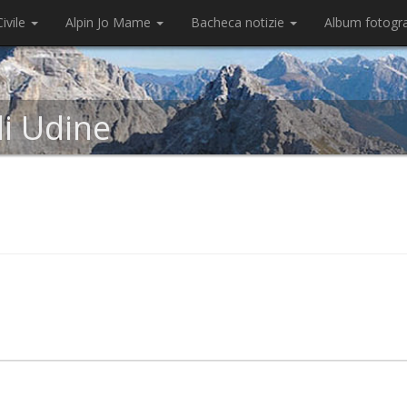
ivile
Alpin Jo Mame
Bacheca notizie
Album fotogr
di Udine