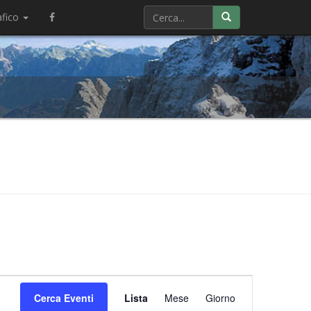
afico
Evento
Cerca Eventi
Lista
Mese
Viste
Giorno