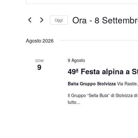
Chiave.
e
Cerca
Eventi
viste
Ora
 - 
8 Settembr
Oggi
per
Navigazione
Parola
Seleziona
Chiave.
la
Agosto 2026
data.
9 Agosto
DOM
9
49ª Festa alpina a S
Baita Gruppo Stolvizza
Via Rastie,
Il Gruppo “Sella Buia” di Stolvizza 
tutto...