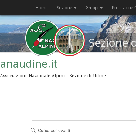
Home
Sezione
Gruppi
Protezione C
Sezione 
anaudine.it
Associazione Nazionale Alpini – Sezione di Udine
Eventi
Inserisci
Ricerca
Parola