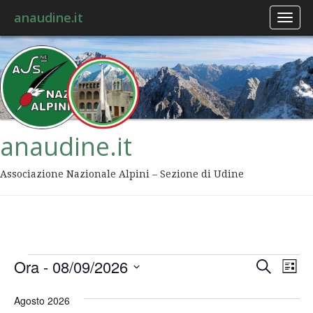
anaudine.it
Toggl
naviga
anaudine.it
Associazione Nazionale Alpini – Sezione di Udine
Event
Ev
Ora
 - 
08/09/2026
Cerca
Lista
Vis
Ricer
Seleziona
Na
la
Agosto 2026
data.