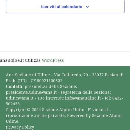
Iscriviti al calendario
anaudine.it utilizza
WordPress
Ana Sezione di Udine - Via Colloredo, 70 - 33037 Pasian di
Prato (UD) - CF 80021100302
Contatti
: presidenza della Sezione:
presidente.udine@ana.it
- segreteria della Sezione:
udine@ana.it
- sito internet:
info@anaudine.it
- tel: 0432-
502456
Copyright © 2024 Sezione Alpini Udine. E' vietata la
riproduzione anche parziale. Powered by Sezione Alpini
Udine.
Privacy Policy