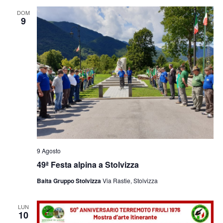
e
viste
DOM
9
Navig
9 Agosto
49ª Festa alpina a Stolvizza
Baita Gruppo Stolvizza
Via Rastie, Stolvizza
LUN
10