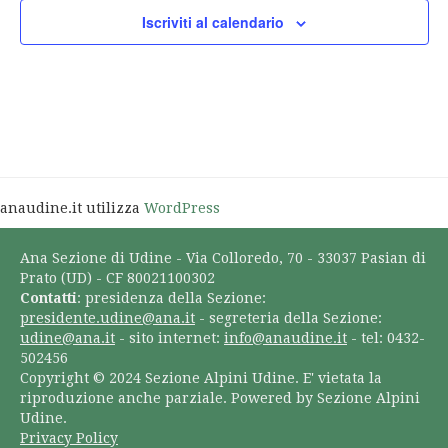
Iscriviti al calendario
anaudine.it utilizza
WordPress
Ana Sezione di Udine - Via Colloredo, 70 - 33037 Pasian di
Prato (UD) - CF 80021100302
Contatti
: presidenza della Sezione:
presidente.udine@ana.it
- segreteria della Sezione:
udine@ana.it
- sito internet:
info@anaudine.it
- tel: 0432-
502456
Copyright © 2024 Sezione Alpini Udine. E' vietata la
riproduzione anche parziale. Powered by Sezione Alpini
Udine.
Privacy Policy