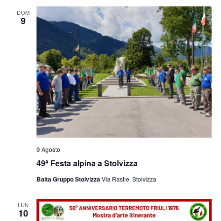
e
viste
DOM
9
Navig
9 Agosto
49ª Festa alpina a Stolvizza
Baita Gruppo Stolvizza
Via Rastie, Stolvizza
LUN
10