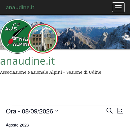
anaudine.it
Toggl
naviga
anaudine.it
Associazione Nazionale Alpini – Sezione di Udine
Event
Ev
Ora
 - 
08/09/2026
Cerca
Lista
Vis
Ricer
Seleziona
Na
la
Agosto 2026
data.