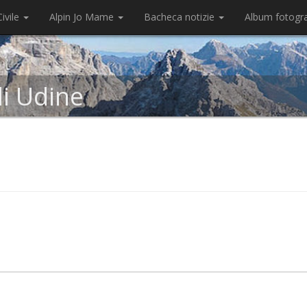
ivile
Alpin Jo Mame
Bacheca notizie
Album fotogr
di Udine