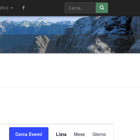
afico
Evento
Cerca Eventi
Lista
Mese
Viste
Giorno