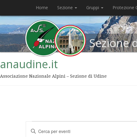
Home
Sezione
Gruppi
Protezione C
Sezione 
anaudine.it
Associazione Nazionale Alpini – Sezione di Udine
Eventi
Inserisci
Ricerca
Parola