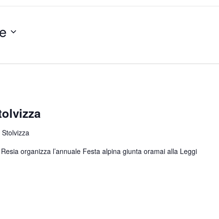
e
tolvizza
 Stolvizza
di Resia organizza l’annuale Festa alpina giunta oramai alla
Leggi