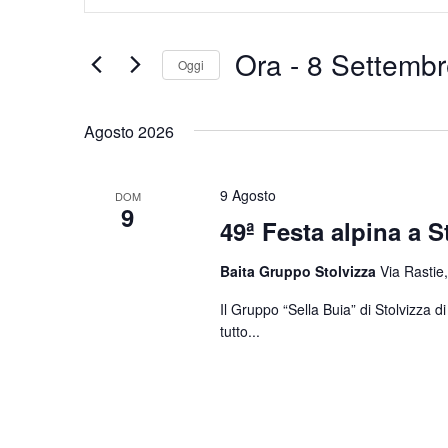
Chiave.
e
Cerca
Eventi
viste
Ora
 - 
8 Settembr
Oggi
per
Navigazione
Parola
Seleziona
Chiave.
la
Agosto 2026
data.
9 Agosto
DOM
9
49ª Festa alpina a S
Baita Gruppo Stolvizza
Via Rastie,
Il Gruppo “Sella Buia” di Stolvizza 
tutto...