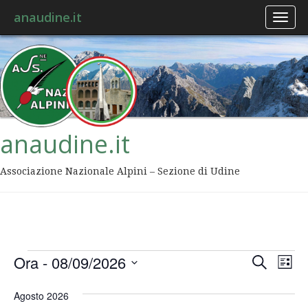
anaudine.it
Toggl
naviga
anaudine.it
Associazione Nazionale Alpini – Sezione di Udine
Event
Ev
Ora
 - 
08/09/2026
Cerca
Lista
Vis
Ricer
Seleziona
Na
la
Agosto 2026
data.