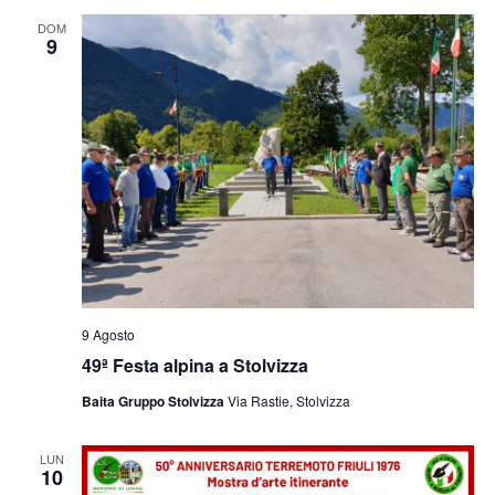
e
viste
DOM
9
Navig
9 Agosto
49ª Festa alpina a Stolvizza
Baita Gruppo Stolvizza
Via Rastie, Stolvizza
LUN
10