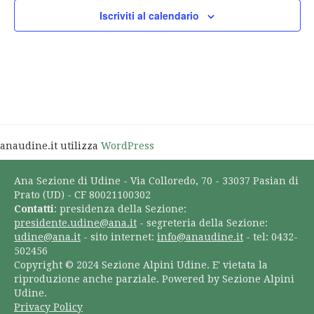
Iscriviti al calendario
anaudine.it utilizza
WordPress
Ana Sezione di Udine - Via Colloredo, 70 - 33037 Pasian di
Prato (UD) - CF 80021100302
Contatti
: presidenza della Sezione:
presidente.udine@ana.it
- segreteria della Sezione:
udine@ana.it
- sito internet:
info@anaudine.it
- tel: 0432-
502456
Copyright © 2024 Sezione Alpini Udine. E' vietata la
riproduzione anche parziale. Powered by Sezione Alpini
Udine.
Privacy Policy