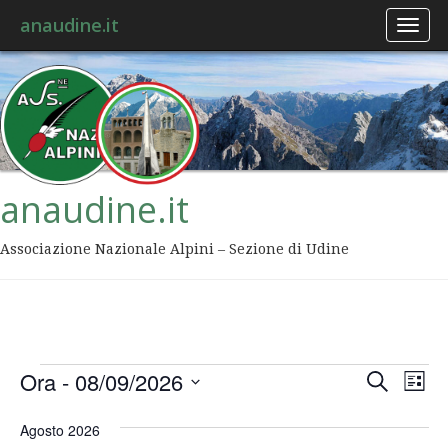
anaudine.it
Toggl
naviga
anaudine.it
Associazione Nazionale Alpini – Sezione di Udine
Event
Ev
Ora
 - 
08/09/2026
Cerca
Lista
Vis
Ricer
Seleziona
Na
la
Agosto 2026
data.