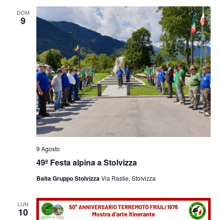
e
viste
DOM
9
Navig
9 Agosto
49ª Festa alpina a Stolvizza
Baita Gruppo Stolvizza
Via Rastie, Stolvizza
LUN
10