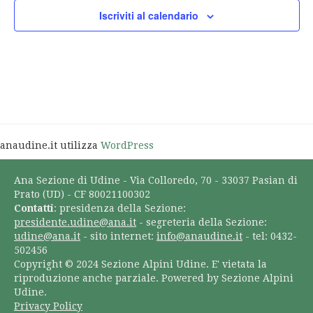
Iscriviti al calendario
anaudine.it utilizza
WordPress
Ana Sezione di Udine - Via Colloredo, 70 - 33037 Pasian di
Prato (UD) - CF 80021100302
Contatti
: presidenza della Sezione:
presidente.udine@ana.it
- segreteria della Sezione:
udine@ana.it
- sito internet:
info@anaudine.it
- tel: 0432-
502456
Copyright © 2024 Sezione Alpini Udine. E' vietata la
riproduzione anche parziale. Powered by Sezione Alpini
Udine.
Privacy Policy