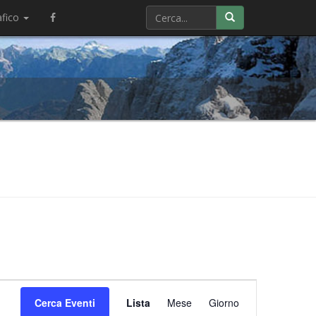
afico
Evento
Cerca Eventi
Lista
Mese
Viste
Giorno