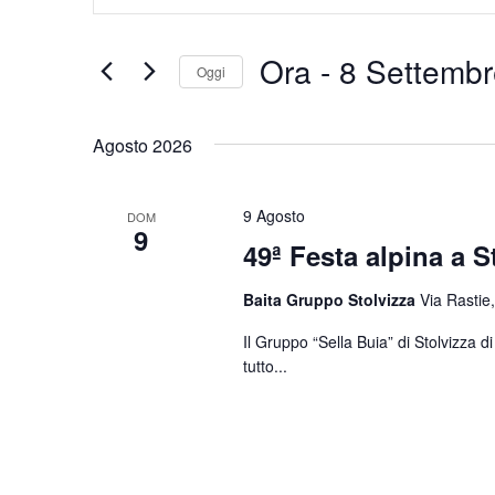
Chiave.
e
Cerca
Eventi
viste
Ora
 - 
8 Settembr
Oggi
per
Navigazione
Parola
Seleziona
Chiave.
la
Agosto 2026
data.
9 Agosto
DOM
9
49ª Festa alpina a S
Baita Gruppo Stolvizza
Via Rastie,
Il Gruppo “Sella Buia” di Stolvizza 
tutto...