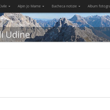
ivile
Alpin Jo Mame
Bacheca notizie
Album fotogr
di Udine