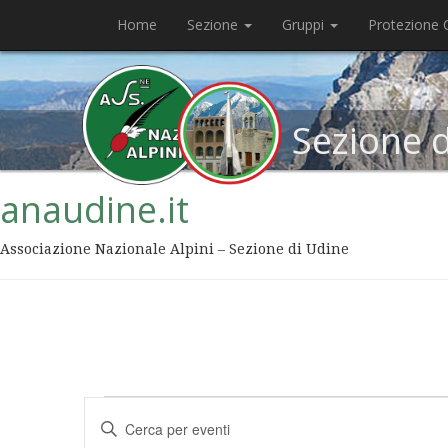
Home
Sezione
Gruppi
Protezione C
Sezione 
anaudine.it
Associazione Nazionale Alpini – Sezione di Udine
Eventi
Inserisci
Ricerca
Parola