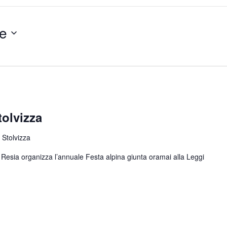
e
tolvizza
 Stolvizza
di Resia organizza l’annuale Festa alpina giunta oramai alla
Leggi