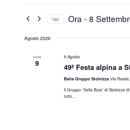
Chiave.
e
Cerca
Eventi
viste
Ora
 - 
8 Settembr
Oggi
per
Navigazione
Parola
Seleziona
Chiave.
la
Agosto 2026
data.
9 Agosto
DOM
9
49ª Festa alpina a S
Baita Gruppo Stolvizza
Via Rastie,
Il Gruppo “Sella Buia” di Stolvizza 
tutto...