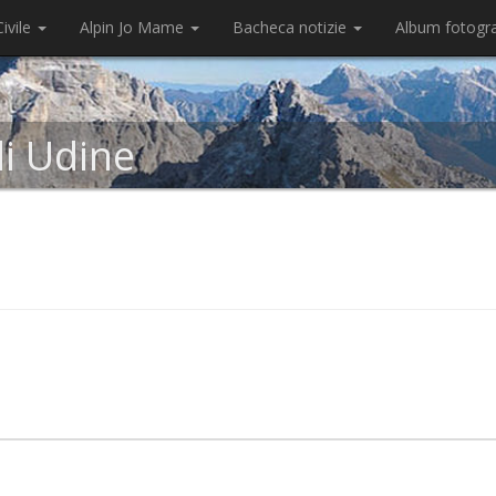
ivile
Alpin Jo Mame
Bacheca notizie
Album fotogr
di Udine