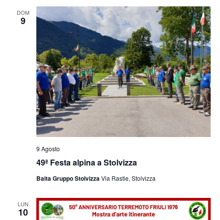
e
viste
DOM
9
Navig
9 Agosto
49ª Festa alpina a Stolvizza
Baita Gruppo Stolvizza
Via Rastie, Stolvizza
LUN
10