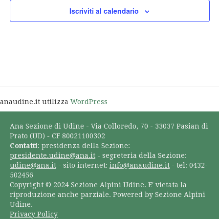
Iscriviti al calendario
anaudine.it utilizza
WordPress
Ana Sezione di Udine - Via Colloredo, 70 - 33037 Pasian di
Prato (UD) - CF 80021100302
Contatti
: presidenza della Sezione:
presidente.udine@ana.it
- segreteria della Sezione:
udine@ana.it
- sito internet:
info@anaudine.it
- tel: 0432-
502456
Copyright © 2024 Sezione Alpini Udine. E' vietata la
riproduzione anche parziale. Powered by Sezione Alpini
Udine.
Privacy Policy