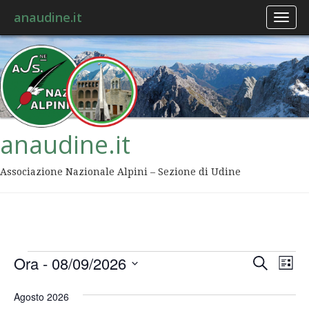
anaudine.it
Toggl
naviga
anaudine.it
Associazione Nazionale Alpini – Sezione di Udine
Event
Ev
Ora
 - 
08/09/2026
Cerca
Lista
Vis
Ricer
Seleziona
Na
la
Agosto 2026
data.