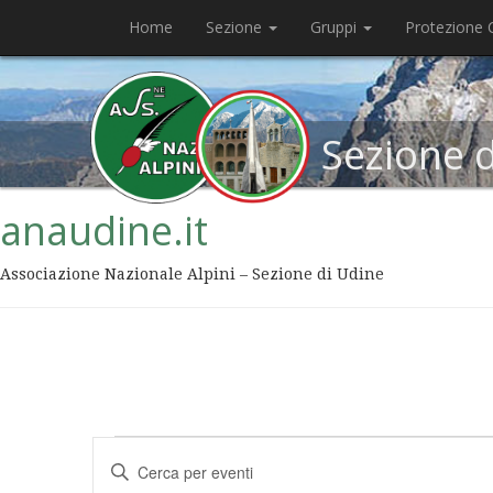
Home
Sezione
Gruppi
Protezione C
Sezione 
anaudine.it
Associazione Nazionale Alpini – Sezione di Udine
Eventi
Inserisci
Ricerca
Parola