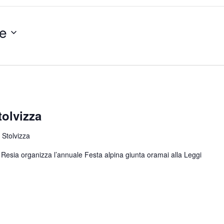
e
tolvizza
 Stolvizza
di Resia organizza l’annuale Festa alpina giunta oramai alla
Leggi