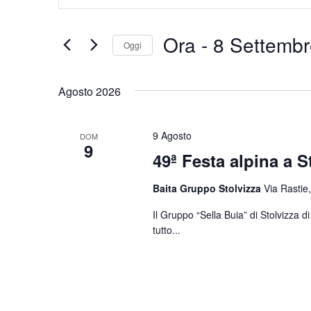
Chiave.
e
Cerca
Eventi
viste
Ora
 - 
8 Settembr
Oggi
per
Navigazione
Parola
Seleziona
Chiave.
la
Agosto 2026
data.
9 Agosto
DOM
9
49ª Festa alpina a S
Baita Gruppo Stolvizza
Via Rastie,
Il Gruppo “Sella Buia” di Stolvizza 
tutto...