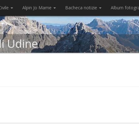
ivile
Alpin Jo Mame
Bacheca notizie
Album fotogr
di Udine