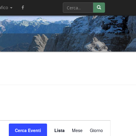
afico
Evento
Cerca Eventi
Lista
Mese
Viste
Giorno