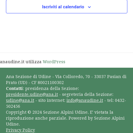
Iscriviti al calendario
anaudine.it utilizza
WordPress
Ana Sezione di Udine - Via Colloredo, 70 - 33037 Pasian di
Prato (UD) - CF 80021100302
Contatti
: presidenza della Sezione:
presidente.udine@ana.it
- segreteria della Sezione:
udine@ana.it
- sito internet:
info@anaudine.it
- tel: 0432-
502456
Copyright © 2024 Sezione Alpini Udine. E' vietata la
riproduzione anche parziale. Powered by Sezione Alpini
Udine.
Privacy Policy