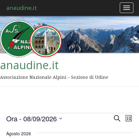
anaudine.it
Toggl
naviga
anaudine.it
Associazione Nazionale Alpini – Sezione di Udine
Event
Ev
Ora
 - 
08/09/2026
Cerca
Lista
Vis
Ricer
Seleziona
Na
la
Agosto 2026
data.