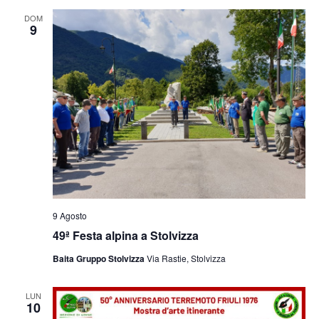
e
viste
DOM
9
Navig
9 Agosto
49ª Festa alpina a Stolvizza
Baita Gruppo Stolvizza
Via Rastie, Stolvizza
LUN
10