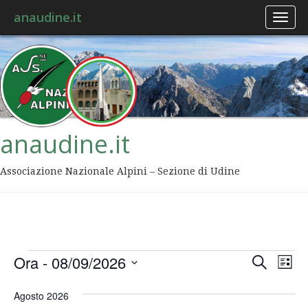
anaudine.it
Toggl
naviga
anaudine.it
Associazione Nazionale Alpini – Sezione di Udine
Event
Ev
Ora
 - 
08/09/2026
Cerca
Lista
Vis
Ricer
Seleziona
Na
la
Agosto 2026
data.