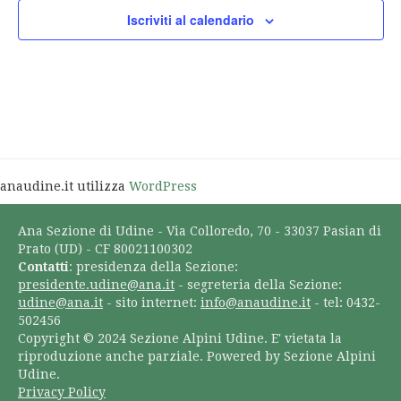
Iscriviti al calendario
anaudine.it utilizza
WordPress
Ana Sezione di Udine - Via Colloredo, 70 - 33037 Pasian di
Prato (UD) - CF 80021100302
Contatti
: presidenza della Sezione:
presidente.udine@ana.it
- segreteria della Sezione:
udine@ana.it
- sito internet:
info@anaudine.it
- tel: 0432-
502456
Copyright © 2024 Sezione Alpini Udine. E' vietata la
riproduzione anche parziale. Powered by Sezione Alpini
Udine.
Privacy Policy