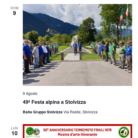
e
viste
DOM
9
Navig
9 Agosto
49ª Festa alpina a Stolvizza
Baita Gruppo Stolvizza
Via Rastie, Stolvizza
LUN
10