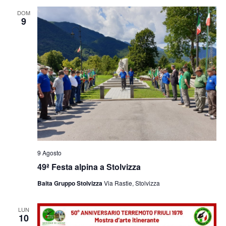
e
viste
DOM
9
Navig
9 Agosto
49ª Festa alpina a Stolvizza
Baita Gruppo Stolvizza
Via Rastie, Stolvizza
LUN
10