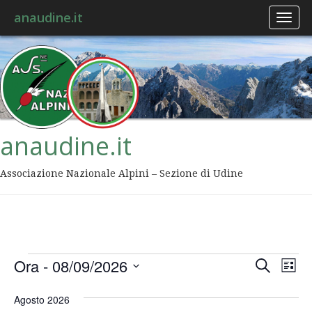
anaudine.it
Toggl
naviga
anaudine.it
Associazione Nazionale Alpini – Sezione di Udine
Event
Ev
Ora
 - 
08/09/2026
Cerca
Lista
Vis
Ricer
Seleziona
Na
la
Agosto 2026
data.