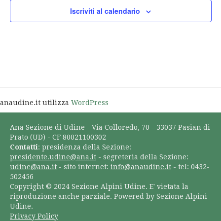
Iscriviti al calendario
anaudine.it utilizza
WordPress
Ana Sezione di Udine - Via Colloredo, 70 - 33037 Pasian di
Prato (UD) - CF 80021100302
Contatti
: presidenza della Sezione:
presidente.udine@ana.it
- segreteria della Sezione:
udine@ana.it
- sito internet:
info@anaudine.it
- tel: 0432-
502456
Copyright © 2024 Sezione Alpini Udine. E' vietata la
riproduzione anche parziale. Powered by Sezione Alpini
Udine.
Privacy Policy