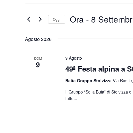
Chiave.
e
Cerca
Eventi
viste
Ora
 - 
8 Settembr
Oggi
per
Navigazione
Parola
Seleziona
Chiave.
la
Agosto 2026
data.
9 Agosto
DOM
9
49ª Festa alpina a S
Baita Gruppo Stolvizza
Via Rastie,
Il Gruppo “Sella Buia” di Stolvizza 
tutto...