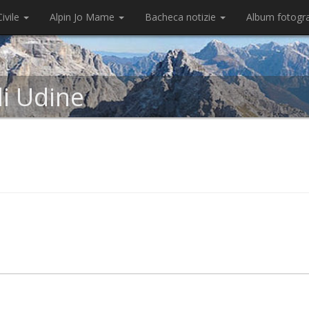
ivile
Alpin Jo Mame
Bacheca notizie
Album fotogr
di Udine