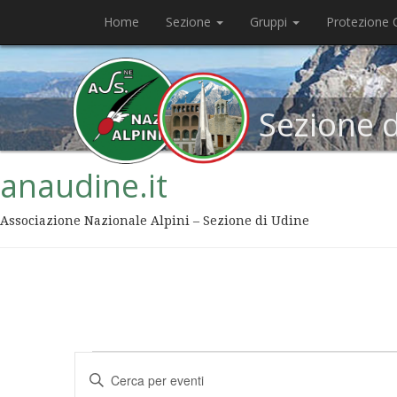
Home
Sezione
Gruppi
Protezione C
Sezione 
anaudine.it
Associazione Nazionale Alpini – Sezione di Udine
Eventi
Inserisci
Ricerca
Parola