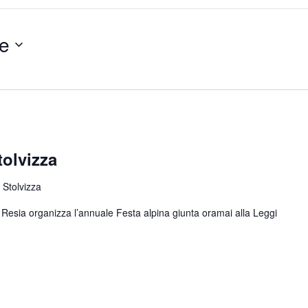
e
tolvizza
 Stolvizza
di Resia organizza l’annuale Festa alpina giunta oramai alla
Leggi