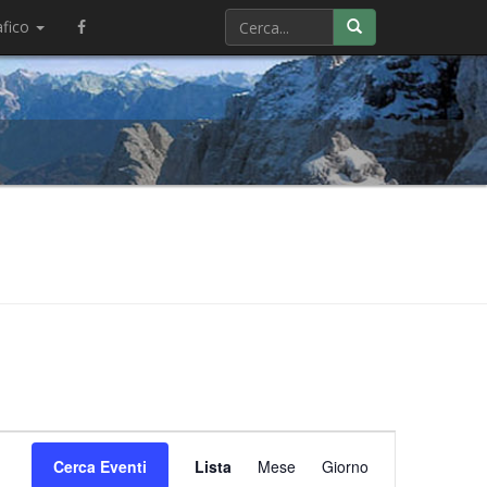
afico
Evento
Cerca Eventi
Lista
Mese
Viste
Giorno