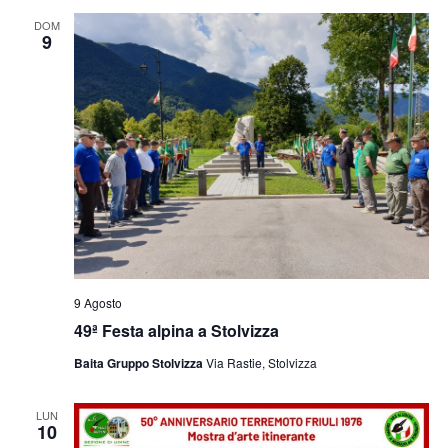
e
viste
DOM
9
Navig
9 Agosto
49ª Festa alpina a Stolvizza
Baita Gruppo Stolvizza
Via Rastie, Stolvizza
LUN
10