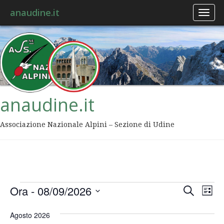
anaudine.it
Toggl
naviga
anaudine.it
Associazione Nazionale Alpini – Sezione di Udine
Event
Ev
Ora
 - 
08/09/2026
Cerca
Lista
Vis
Ricer
Seleziona
Na
la
Agosto 2026
data.