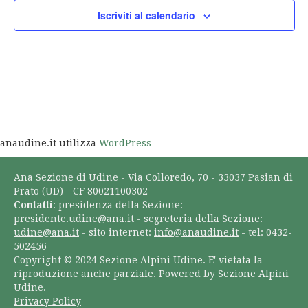
Iscriviti al calendario
anaudine.it utilizza
WordPress
Ana Sezione di Udine - Via Colloredo, 70 - 33037 Pasian di
Prato (UD) - CF 80021100302
Contatti
: presidenza della Sezione:
presidente.udine@ana.it
- segreteria della Sezione:
udine@ana.it
- sito internet:
info@anaudine.it
- tel: 0432-
502456
Copyright © 2024 Sezione Alpini Udine. E' vietata la
riproduzione anche parziale. Powered by Sezione Alpini
Udine.
Privacy Policy