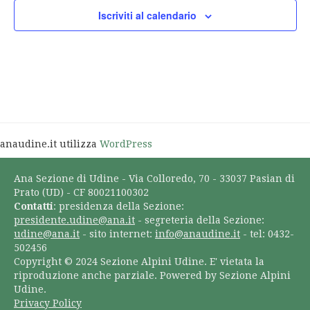
Iscriviti al calendario
anaudine.it utilizza
WordPress
Ana Sezione di Udine - Via Colloredo, 70 - 33037 Pasian di
Prato (UD) - CF 80021100302
Contatti
: presidenza della Sezione:
presidente.udine@ana.it
- segreteria della Sezione:
udine@ana.it
- sito internet:
info@anaudine.it
- tel: 0432-
502456
Copyright © 2024 Sezione Alpini Udine. E' vietata la
riproduzione anche parziale. Powered by Sezione Alpini
Udine.
Privacy Policy