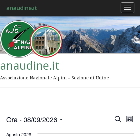
anaudine.it
Toggl
naviga
anaudine.it
Associazione Nazionale Alpini – Sezione di Udine
Event
Ev
Ora
 - 
08/09/2026
Cerca
Lista
Vis
Ricer
Seleziona
Na
la
Agosto 2026
data.