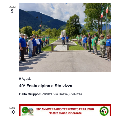
e
viste
DOM
9
Navig
9 Agosto
49ª Festa alpina a Stolvizza
Baita Gruppo Stolvizza
Via Rastie, Stolvizza
LUN
10