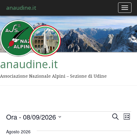
anaudine.it
Toggl
naviga
anaudine.it
Associazione Nazionale Alpini – Sezione di Udine
Event
Ev
Ora
 - 
08/09/2026
Cerca
Lista
Vis
Ricer
Seleziona
Na
la
Agosto 2026
data.