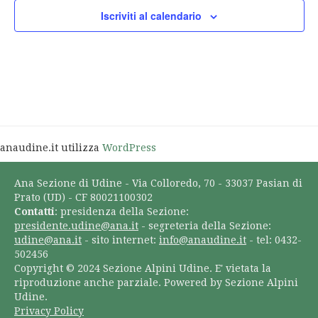
Iscriviti al calendario
anaudine.it utilizza
WordPress
Ana Sezione di Udine - Via Colloredo, 70 - 33037 Pasian di
Prato (UD) - CF 80021100302
Contatti
: presidenza della Sezione:
presidente.udine@ana.it
- segreteria della Sezione:
udine@ana.it
- sito internet:
info@anaudine.it
- tel: 0432-
502456
Copyright © 2024 Sezione Alpini Udine. E' vietata la
riproduzione anche parziale. Powered by Sezione Alpini
Udine.
Privacy Policy