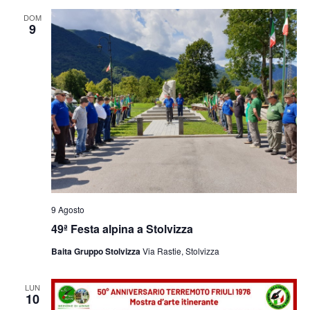
e
viste
DOM
9
Navig
9 Agosto
49ª Festa alpina a Stolvizza
Baita Gruppo Stolvizza
Via Rastie, Stolvizza
LUN
10