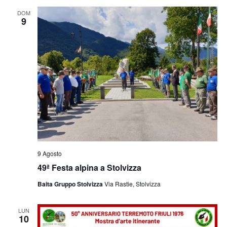
e
viste
DOM
9
Navig
9 Agosto
49ª Festa alpina a Stolvizza
Baita Gruppo Stolvizza
Via Rastie, Stolvizza
LUN
10