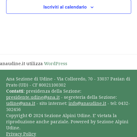
Iscriviti al calendario
anaudine.it utilizza
WordPress
Ana Sezione di Udine - Via Colloredo, 70 - 33037 Pasian di
Prato (UD) - CF 80021100302
Contatti
: presidenza della Sezione:
presidente.udine@ana.it
- segreteria della Sezione:
udine@ana.it
- sito internet:
info@anaudine.it
- tel: 0432-
502456
Copyright © 2024 Sezione Alpini Udine. E' vietata la
riproduzione anche parziale. Powered by Sezione Alpini
Udine.
Privacy Policy