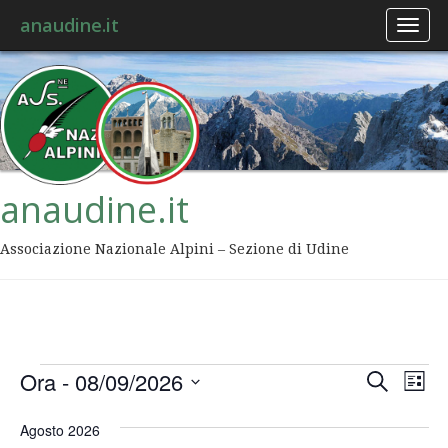
anaudine.it
Toggl
naviga
anaudine.it
Associazione Nazionale Alpini – Sezione di Udine
Event
Ev
Ora
 - 
08/09/2026
Cerca
Lista
Vis
Ricer
Seleziona
Na
la
Agosto 2026
data.