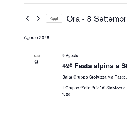
Chiave.
e
Cerca
Eventi
viste
Ora
 - 
8 Settembr
Oggi
per
Navigazione
Parola
Seleziona
Chiave.
la
Agosto 2026
data.
9 Agosto
DOM
9
49ª Festa alpina a S
Baita Gruppo Stolvizza
Via Rastie,
Il Gruppo “Sella Buia” di Stolvizza 
tutto...