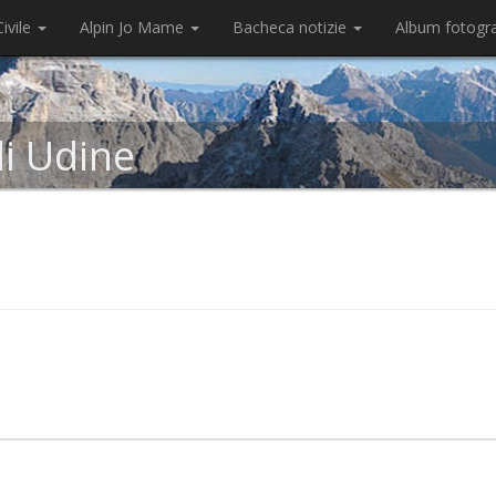
ivile
Alpin Jo Mame
Bacheca notizie
Album fotogr
di Udine