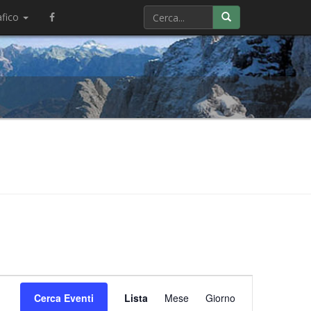
afico
Evento
Cerca Eventi
Lista
Mese
Viste
Giorno