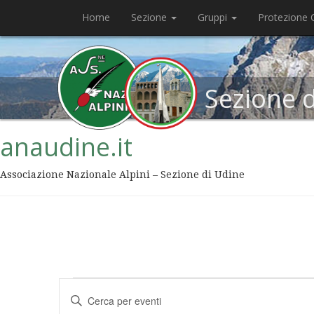
Home
Sezione
Gruppi
Protezione C
Sezione 
anaudine.it
Associazione Nazionale Alpini – Sezione di Udine
Eventi
Inserisci
Ricerca
Parola