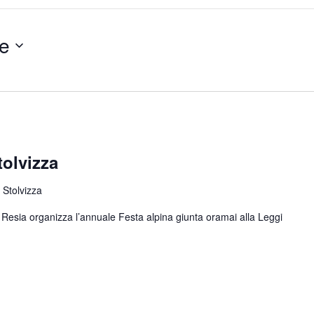
e
tolvizza
 Stolvizza
di Resia organizza l’annuale Festa alpina giunta oramai alla
Leggi